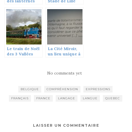
des lanternes
Stade de Lille
chinoises à
Montréal
Le train de Noël
La Cité Miroir,
des 3 Vallées
un lieu unique à
Liège
No comments yet
BELGIQUE
COMPRÉHENSION
EXPRESSIONS
FRANÇAIS
FRANCE
LANGAGE
LANGUE
QUEBEC
LAISSER UN COMMENTAIRE