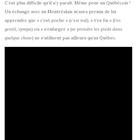
C’est plus difficile qu’il n’y paraît. Même pour un Québécois !
Un échange avec un Montréalais m’aura permis de lui
apprendre que « c’est poche » (
c’est nul
), « t’es fin » (
t’es
gentil, sympa
) ou « s’enfarger » (
se prendre les pieds dans
quelque chose
) ne s’utilisent pas ailleurs qu’au Québec.