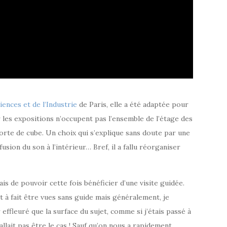
iences et de l’Industrie
de Paris, elle a été adaptée pour
r les expositions n’occupent pas l’ensemble de l’étage des
 sorte de cube. Un choix qui s’explique sans doute par une
usion du son à l’intérieur… Bref, il a fallu réorganiser
is de pouvoir cette fois bénéficier d’une visite guidée.
t à fait être vues sans guide mais généralement, je
 effleuré que la surface du sujet, comme si j’étais passé à
allait pas être le cas ! Sauf qu’on nous a rapidement