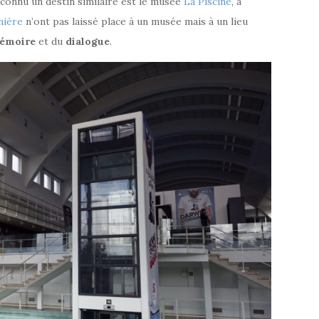
 connu un destin similaire est le musée
La Piscine
, à
nière
n’ont pas laissé place à un musée mais à un lieu
émoire
et du
dialogue
.