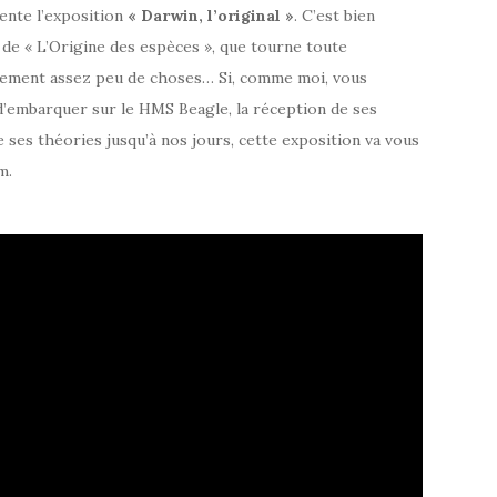
sente l’exposition
« Darwin, l’original »
. C’est bien
de « L’Origine des espèces », que tourne toute
alement assez peu de choses… Si, comme moi, vous
nt d’embarquer sur le HMS Beagle, la réception de ses
 ses théories jusqu’à nos jours, cette exposition va vous
m.