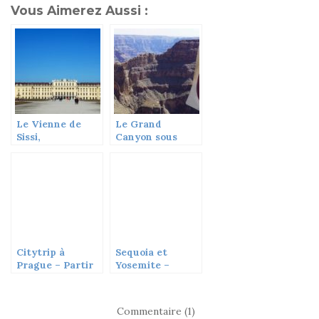
Vous Aimerez Aussi :
Le Vienne de
Le Grand
Sissi,
Canyon sous
Impératrice
tous les angles –
d’Autriche
Partir Un Jour
#11
Citytrip à
Sequoia et
Prague – Partir
Yosemite –
un jour #03
Partir Un Jour
#08
Commentaire (1)