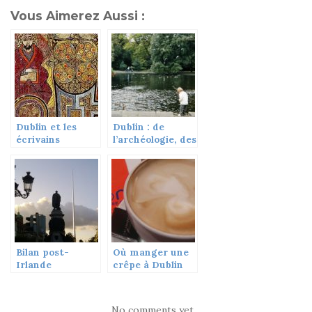
Vous Aimerez Aussi :
Dublin et les
Dublin : de
écrivains
l’archéologie, des
Irlandais
crêpes et un
parc
Bilan post-
Où manger une
Irlande
crêpe à Dublin
No comments yet