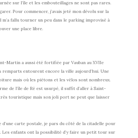
journée sur l’île et les embouteillages ne sont pas rares.
e garer. Pour commencer, j’avais jeté mon dévolu sur la
 Il m’a fallu tourner un peu dans le parking improvisé à
ouver une place libre.
Saint-Martin a aussi été fortifiée par Vauban au XVIIe
les remparts entourent encore la ville aujourd’hui. Une
oiture mais où les piétons et les vélos sont nombreux.
me de l’île de Ré est usurpé, il suffit d’aller à Saint-
 très touristique mais son joli port ne peut que laisser
 d’une carte postale, je pars du côté de la citadelle pour
Les enfants ont la possibilité d’y faire un petit tour sur