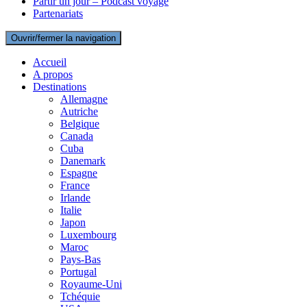
Partir un jour – Podcast voyage
Partenariats
Ouvrir/fermer la navigation
Accueil
A propos
Destinations
Allemagne
Autriche
Belgique
Canada
Cuba
Danemark
Espagne
France
Irlande
Italie
Japon
Luxembourg
Maroc
Pays-Bas
Portugal
Royaume-Uni
Tchéquie