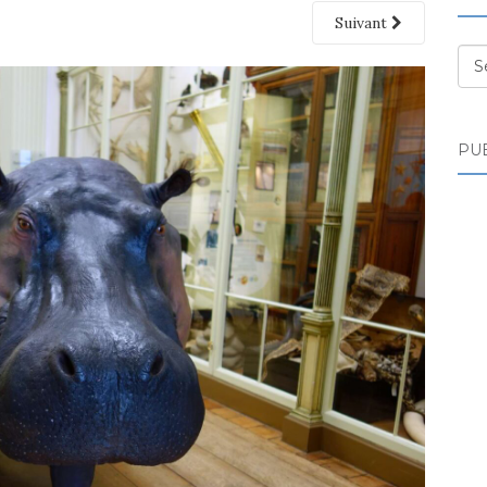
Suivant
Des
PUB