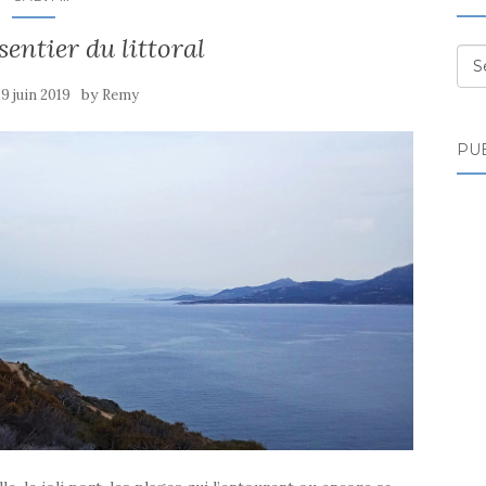
 sentier du littoral
Des
by
19 juin 2019
Remy
PUB