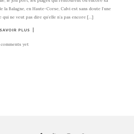
le, le joli port, les plages qui l’entourent ou encore sa
e la Balagne, en Haute-Corse, Calvi est sans doute l’une
e qui ne veut pas dire qu’elle n’a pas encore […]
 SAVOIR PLUS
 comments yet