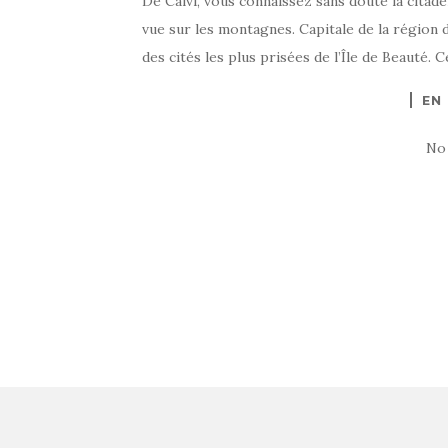
De Calvi, vous connaissez sans doute la citadel
vue sur les montagnes. Capitale de la région d
des cités les plus prisées de l’Île de Beauté. C
EN
No