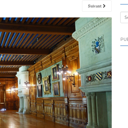
Suivant
Des
PUB