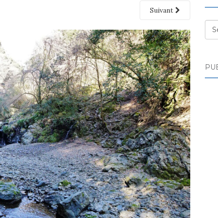
Suivant
Des
PUB