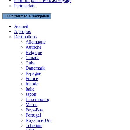
Partir un jour – Podcast voyage
Partenariats
Ouvrir/fermer la navigation
Accueil
A propos
Destinations
Allemagne
Autriche
Belgique
Canada
Cuba
Danemark
Espagne
France
Irlande
Italie
Japon
Luxembourg
Maroc
Pays-Bas
Portugal
Royaume-Uni
Tchéquie