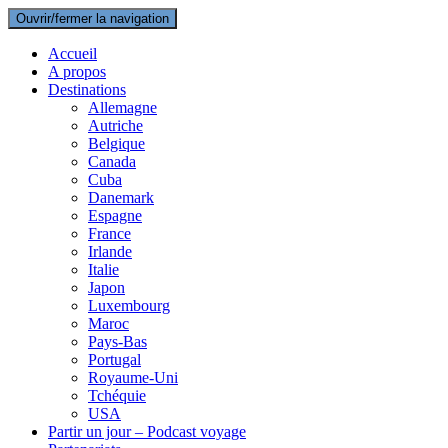
Ouvrir/fermer la navigation
Accueil
A propos
Destinations
Allemagne
Autriche
Belgique
Canada
Cuba
Danemark
Espagne
France
Irlande
Italie
Japon
Luxembourg
Maroc
Pays-Bas
Portugal
Royaume-Uni
Tchéquie
USA
Partir un jour – Podcast voyage