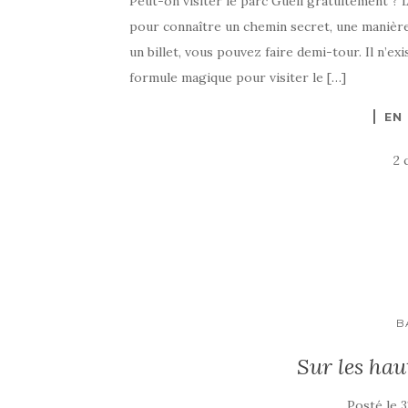
Peut-on visiter le parc Guëll gratuitement ? L
pour connaître un chemin secret, une manière
un billet, vous pouvez faire demi-tour. Il n’e
formule magique pour visiter le […]
EN
2 
B
Sur les hau
Posté le
3