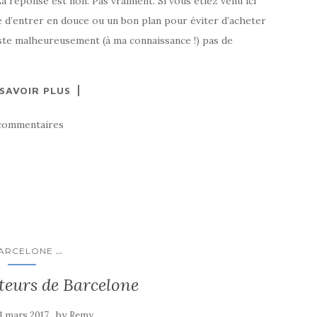
a réponse est non. Pas vraiment. Si vous étiez venu ici
 d’entrer en douce ou un bon plan pour éviter d’acheter
xiste malheureusement (à ma connaissance !) pas de
 SAVOIR PLUS
commentaires
...
ARCELONE
teurs de Barcelone
by
1 mars 2017
Remy