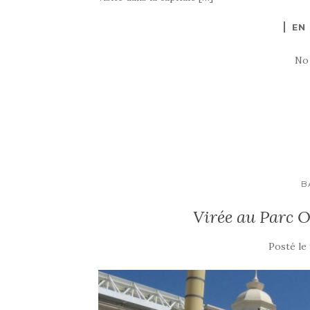
EN
No
B
Virée au Parc 
Posté le